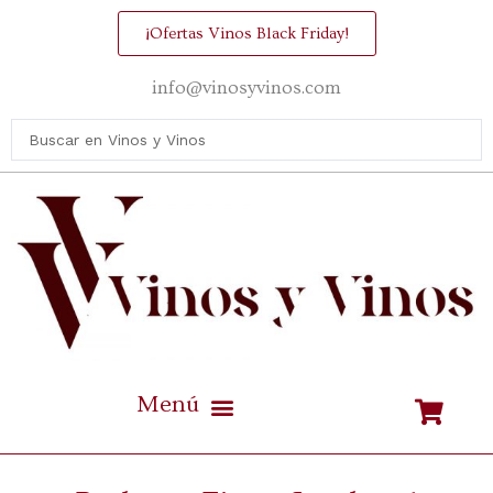
¡Ofertas Vinos Black Friday!
info@vinosyvinos.com
Mejores vinos de España Calidad / Precio