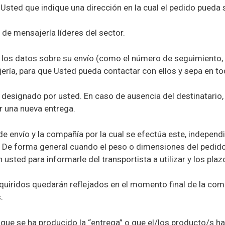
 Usted que indique una dirección en la cual el pedido pueda s
e mensajería líderes del sector.
los datos sobre su envío (como el número de seguimiento, po
ría, para que Usted pueda contactar con ellos y sepa en t
o designado por usted. En caso de ausencia del destinatario,
 una nueva entrega.
 de envío y la compañía por la cual se efectúa este, indepe
te. De forma general cuando el peso o dimensiones del pedid
usted para informarle del transportista a utilizar y los pla
dquiridos quedarán reflejados en el momento final de la com
.
que se ha producido la “entrega” o que el/los producto/s h