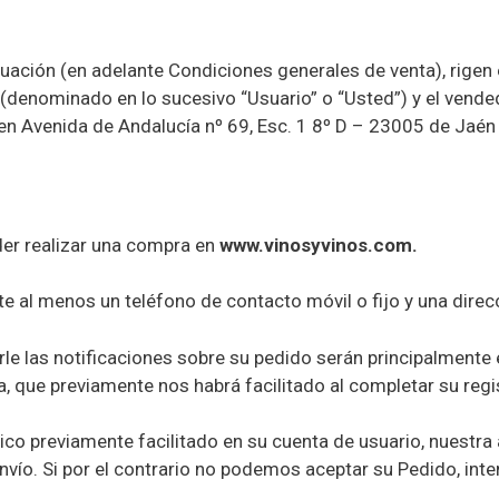
uación (en adelante Condiciones generales de venta), rigen 
(denominado en lo sucesivo “Usuario” o “Usted”) y el vendedo
en Avenida de Andalucía nº 69, Esc. 1 8º D – 23005 de Jaén
der realizar una compra en
www.vinosyvinos.com
.
ite al menos un teléfono de contacto móvil o fijo y una direc
e las notificaciones sobre su pedido serán principalmente 
ica, que previamente nos habrá facilitado al completar su re
nico previamente facilitado en su cuenta de usuario, nuestr
nvío. Si por el contrario no podemos aceptar su Pedido, in