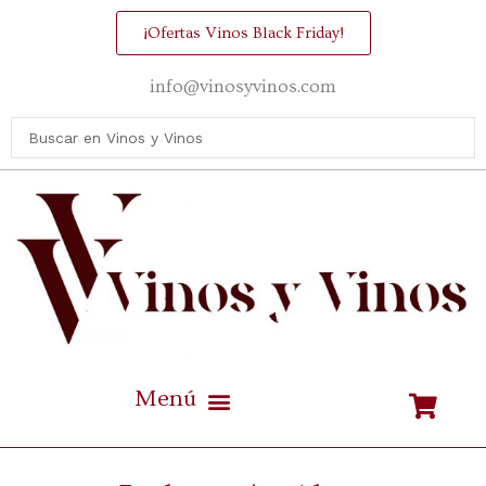
¡Ofertas Vinos Black Friday!
info@vinosyvinos.com
Mejores vinos de España Calidad / Precio