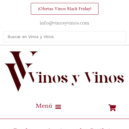
¡Ofertas Vinos Black Friday!
info@vinosyvinos.com
Mejores vinos de España Calidad / Precio