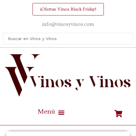
¡Ofertas Vinos Black Friday!
info@vinosyvinos.com
Mejores vinos de España Calidad / Precio