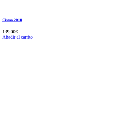
Cisma 2018
139,00
€
Añadir al carrito