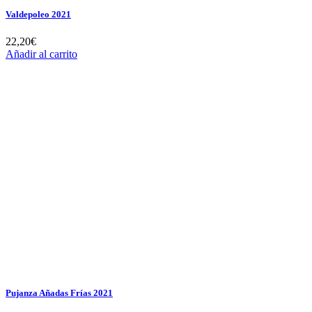
Valdepoleo 2021
22,20
€
Añadir al carrito
Pujanza Añadas Frías 2021