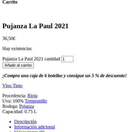
Carrito
Pujanza La Paul 2021
36,50
€
Hay existencias
Pujanza La Paul 2021 cantidad
Añadir al carrito
¡Compra una caja de 6 botellas y consigue un 5 % de descuento!
Vino Tinto
Procedencia:
Rioja
Uva: 100%
Tempranillo
Bodega:
Pujanza
Capacidad: 0.75 L
Descripción
Información adicional