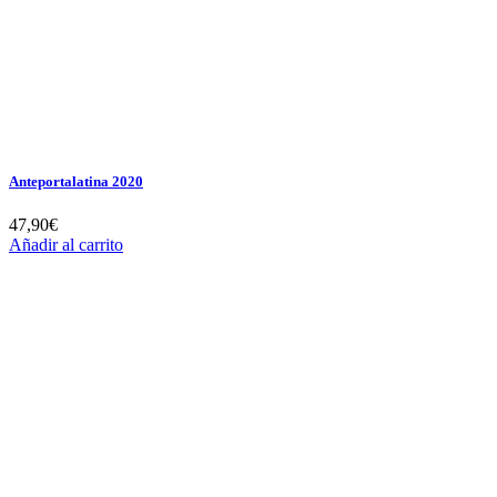
Anteportalatina 2020
47,90
€
Añadir al carrito