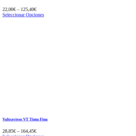
22,00
€
–
125,40
€
Seleccionar Opciones
Valtravieso VT Tinta Fina
28,85
€
–
164,45
€