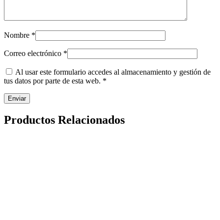
Nombre
*
Correo electrónico
*
Al usar este formulario accedes al almacenamiento y gestión de
tus datos por parte de esta web. *
Productos Relacionados