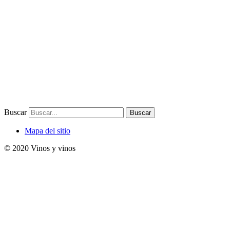
Buscar
Buscar
Mapa del sitio
© 2020 Vinos y vinos