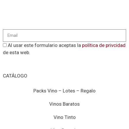
baja cuando quieras y… ¡prometemos mandarte solo
cosas realmente interesantes!
Al usar este formulario aceptas la
política de privcidad
de esta web.
Enviar
CATÁLOGO
Packs Vino – Lotes – Regalo
Vinos Baratos
Vino Tinto