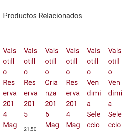
Productos Relacionados
Vals
Vals
Vals
Vals
Vals
Vals
otill
otill
otill
otill
otill
otill
o
o
o
o
o
o
Res
Res
Cria
Res
Ven
Ven
erva
erva
nza
erva
dimi
dimi
201
201
201
201
a
a
4
5
6
4
Sele
Sele
Mag
Mag
Mag
ccio
ccio
21,50