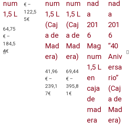
num
num
num
nad
nad
€
–
122,5
1,5 L
1,5 L
1,5 L
a
a
5
€
(Caj
(Caj
201
201
64,75
Sel
a de
a de
6
6
€
–
eccion
184,5
ar
Mad
Mad
Mag
“40
4
€
Opcio
era)
era)
num
Aniv
nes
Sel
1,5 L
ersa
eccion
41,96
69,44
ar
en
rio”
€
–
€
–
Opcio
239,1
395,8
caja
(Caj
nes
7
€
1
€
de
a de
Sel
Sel
mad
Mad
eccion
eccion
ar
ar
era
era)
Opcio
Opcio