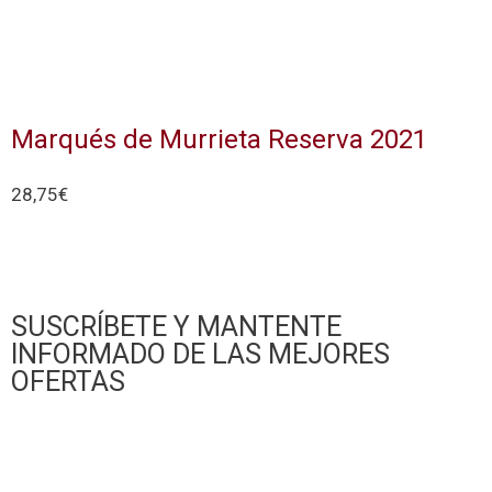
Marqués de Murrieta Reserva 2021
28,75
€
Añadir al carrito
SUSCRÍBETE Y MANTENTE
INFORMADO DE LAS MEJORES
OFERTAS
Déjanos tu e-mail y te informaremos de los mejores
descuentos y ofertas de Vinos y Vinos, los nuevos
productos y otras cosas interesantes. Puedes darte de