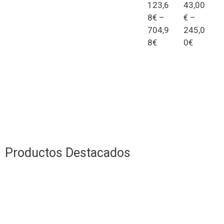
nes
nes
123,6
43,00
8
€
–
€
–
704,9
245,0
8
€
0
€
Sel
Sel
eccion
eccion
ar
ar
Opcio
Opcio
nes
nes
Productos Destacados