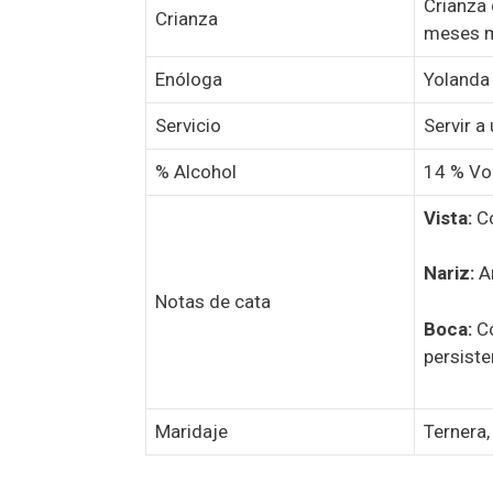
Crianza 
Crianza
meses 
Enóloga
Yolanda
Servicio
Servir a
% Alcohol
14 % Vol
Vista:
Co
Nariz:
Ar
Notas de cata
Boca:
Co
persiste
Maridaje
Ternera,