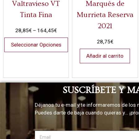
Valtravieso VT
Marqués de
Tinta Fina
Murrieta Reserva
2021
28,85
€
–
164,45
€
28,75
€
Seleccionar Opciones
Añadir al carrito
SUSCRÍBETE Y M
Déjanos tu e-mail y te informaremos de los 
Puedes darte de baja cuando quieras y… ¡p