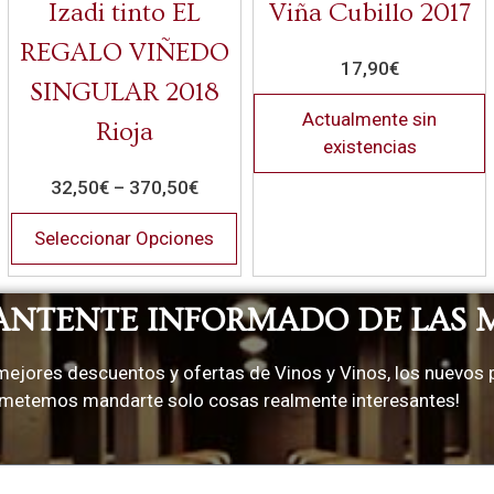
Izadi tinto EL
Viña Cubillo 2017
REGALO VIÑEDO
17,90
€
SINGULAR 2018
Actualmente sin
Rioja
existencias
32,50
€
–
370,50
€
Seleccionar Opciones
ANTENTE INFORMADO DE LAS 
mejores descuentos y ofertas de Vinos y Vinos, los nuevos 
rometemos mandarte solo cosas realmente interesantes!