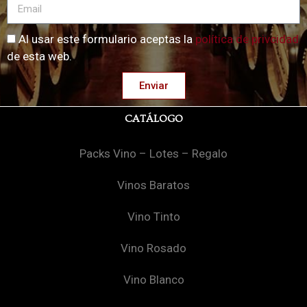
Al usar este formulario aceptas la
política de privcidad
de esta web.
Enviar
CATÁLOGO
Packs Vino – Lotes – Regalo
Vinos Baratos
Vino Tinto
Vino Rosado
Vino Blanco