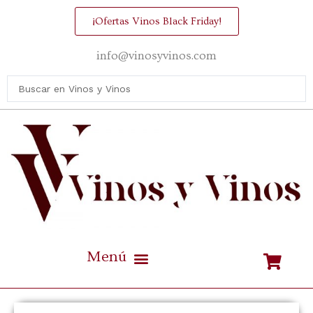
¡Ofertas Vinos Black Friday!
info@vinosyvinos.com
Mejores vinos de España Calidad / Precio