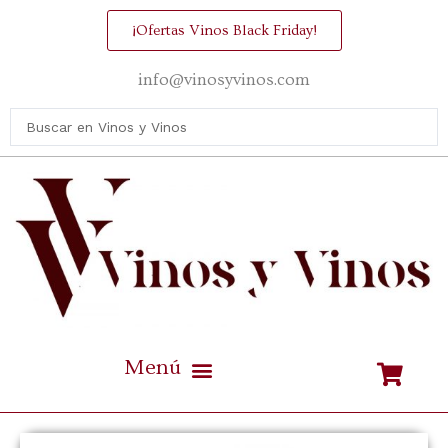
¡Ofertas Vinos Black Friday!
info@vinosyvinos.com
Mejores vinos de España Calidad / Precio