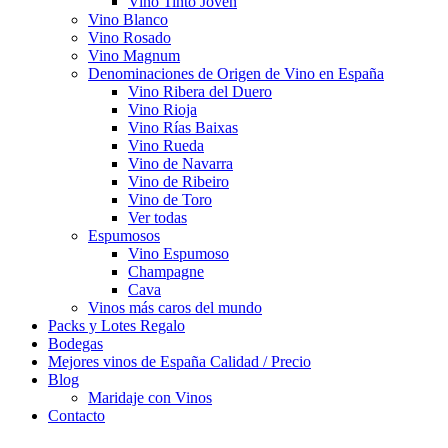
Vino Tinto Joven
Vino Blanco
Vino Rosado
Vino Magnum
Denominaciones de Origen de Vino en España
Vino Ribera del Duero
Vino Rioja
Vino Rías Baixas
Vino Rueda
Vino de Navarra
Vino de Ribeiro
Vino de Toro
Ver todas
Espumosos
Vino Espumoso
Champagne
Cava
Vinos más caros del mundo
Packs y Lotes Regalo
Bodegas
Mejores vinos de España Calidad / Precio
Blog
Maridaje con Vinos
Contacto