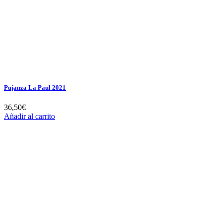
Pujanza La Paul 2021
36,50
€
Añadir al carrito