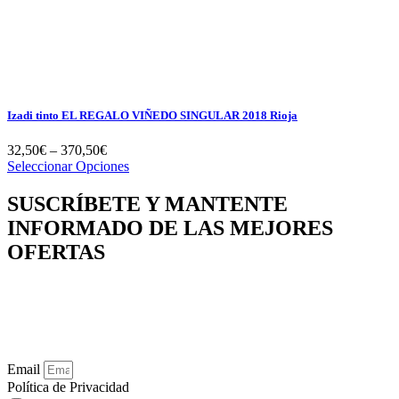
Izadi tinto EL REGALO VIÑEDO SINGULAR 2018 Rioja
32,50
€
–
370,50
€
Seleccionar Opciones
SUSCRÍBETE Y MANTENTE
INFORMADO DE LAS MEJORES
OFERTAS
Déjanos tu e-mail y te informaremos de los mejores descuentos y
ofertas de Vinos y Vinos, los nuevos productos y otras cosas
interesantes. Puedes darte de baja cuando quieras y… ¡prometemos
mandarte solo cosas realmente interesantes!
Email
Política de Privacidad