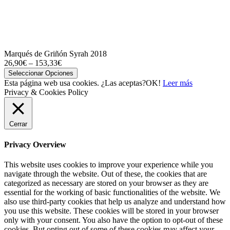
Marqués de Griñón Syrah 2018
26,90
€
–
153,33
€
Seleccionar Opciones
Esta página web usa cookies. ¿Las aceptas?
OK!
Leer más
Privacy & Cookies Policy
Cerrar
Privacy Overview
This website uses cookies to improve your experience while you
navigate through the website. Out of these, the cookies that are
categorized as necessary are stored on your browser as they are
essential for the working of basic functionalities of the website. We
also use third-party cookies that help us analyze and understand how
you use this website. These cookies will be stored in your browser
only with your consent. You also have the option to opt-out of these
cookies. But opting out of some of these cookies may affect your