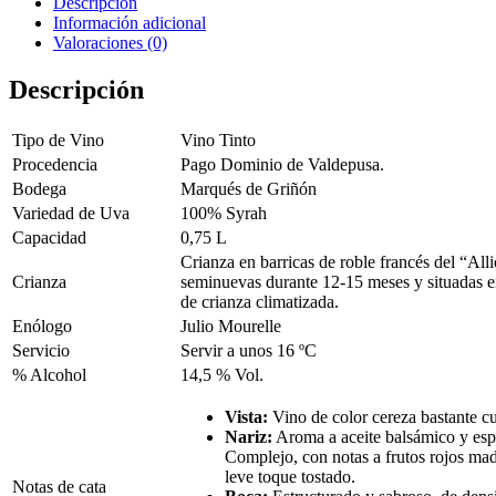
Descripción
Información adicional
Valoraciones (0)
Descripción
Tipo de Vino
Vino Tinto
Procedencia
Pago Dominio de Valdepusa.
Bodega
Marqués de Griñón
Variedad de Uva
100% Syrah
Capacidad
0,75 L
Crianza en barricas de roble francés del “All
Crianza
seminuevas durante 12-15 meses y situadas 
de crianza climatizada.
Enólogo
Julio Mourelle
Servicio
Servir a unos 16 ºC
% Alcohol
14,5 % Vol.
Vista:
Vino de color cereza bastante cu
Nariz:
Aroma a aceite balsámico y esp
Complejo, con notas a frutos rojos ma
leve toque tostado.
Notas de cata