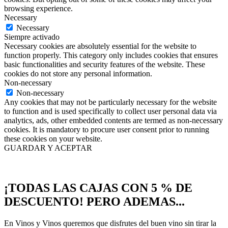
browsing experience.
Necessary
Necessary
Siempre activado
Necessary cookies are absolutely essential for the website to
function properly. This category only includes cookies that ensures
basic functionalities and security features of the website. These
cookies do not store any personal information.
Non-necessary
Non-necessary
Any cookies that may not be particularly necessary for the website
to function and is used specifically to collect user personal data via
analytics, ads, other embedded contents are termed as non-necessary
cookies. It is mandatory to procure user consent prior to running
these cookies on your website.
GUARDAR Y ACEPTAR
¡TODAS LAS CAJAS CON 5 % DE
DESCUENTO! PERO ADEMAS...
En Vinos y Vinos queremos que disfrutes del buen vino sin tirar la