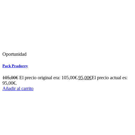
Oportunidad
Pack Pradorey
105,00
€
El precio original era: 105,00€.
95,00
€
El precio actual es:
95,00€.
Añadir al carrito