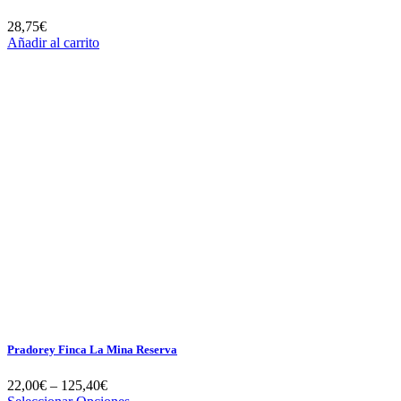
28,75
€
Añadir al carrito
Pradorey Finca La Mina Reserva
22,00
€
–
125,40
€