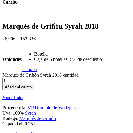
Carrito
Marqués de Griñón Syrah 2018
26,90
€
–
153,33
€
Botella
Unidades
Caja de 6 botellas (5% de descuento)
Limpiar
Marqués de Griñón Syrah 2018 cantidad
Añadir al carrito
Vino Tinto
Procedencia:
VP Dominio de Valdepusa
Uva: 100%
Syrah
Bodega:
Marqués de Griñón
Capacidad: 0,75 L