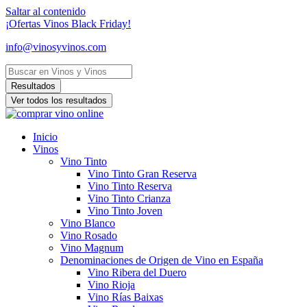
Saltar al contenido
¡Ofertas Vinos Black Friday!
info@vinosyvinos.com
Resultados
Ver todos los resultados
Inicio
Vinos
Vino Tinto
Vino Tinto Gran Reserva
Vino Tinto Reserva
Vino Tinto Crianza
Vino Tinto Joven
Vino Blanco
Vino Rosado
Vino Magnum
Denominaciones de Origen de Vino en España
Vino Ribera del Duero
Vino Rioja
Vino Rías Baixas