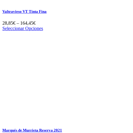
Valtravieso VT Tinta Fina
28,85
€
–
164,45
€
Seleccionar Opciones
Marqués de Murrieta Reserva 2021