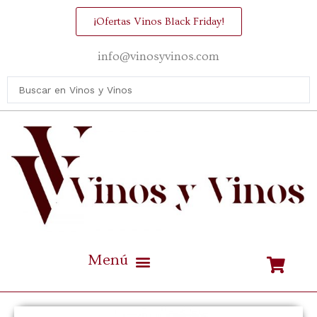
¡Ofertas Vinos Black Friday!
info@vinosyvinos.com
Mejores vinos de España Calidad / Precio