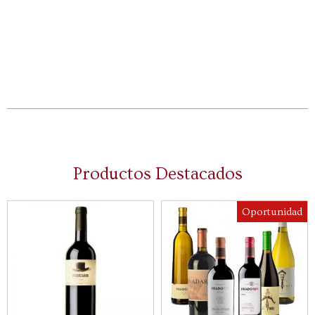
35,90
€
40,05
€
Añadir al carrito
Actualmente sin
existencias
Productos Destacados
Oportunidad