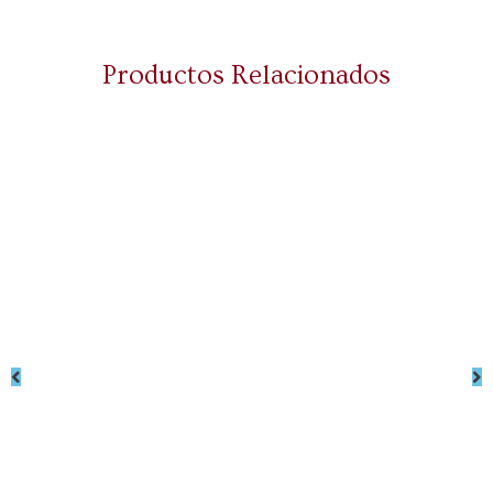
Productos Relacionados
Marqués de
Marqués de
Murrieta Primer
Murrieta Gran
Rosé 2023
Reserva 2012