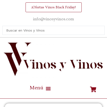
¡Ofertas Vinos Black Friday!
info@vinosyvinos.com
Mejores vinos de España Calidad / Precio