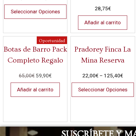
28,75
€
Seleccionar Opciones
Añadir al carrito
Oportunidad
Botas de Barro Pack
Pradorey Finca La
Completo Regalo
Mina Reserva
65,00
€
59,90
€
22,00
€
–
125,40
€
Añadir al carrito
Seleccionar Opciones
SUSCRÍBETE Y M