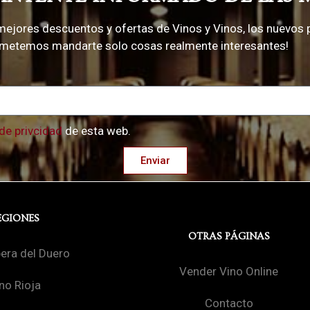
mejores descuentos y ofertas de Vinos y Vinos, los nuevos 
rometemos mandarte solo cosas realmente interesantes!
 de privcidad
de esta web.
Enviar
EGIONES
OTRAS PÁGINAS
bera del Duero
Vender Vino Online
no Rioja
Contacto