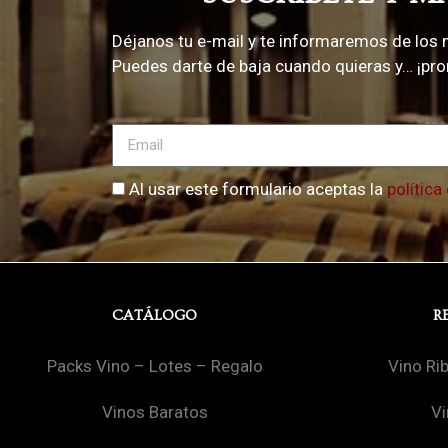
Déjanos tu e-mail y te informaremos de los 
Puedes darte de baja cuando quieras y… ¡p
Al usar este formulario aceptas la
política
CATÁLOGO
R
Packs Vino – Lotes – Regalo
Vino Ri
Vinos Baratos
Vi