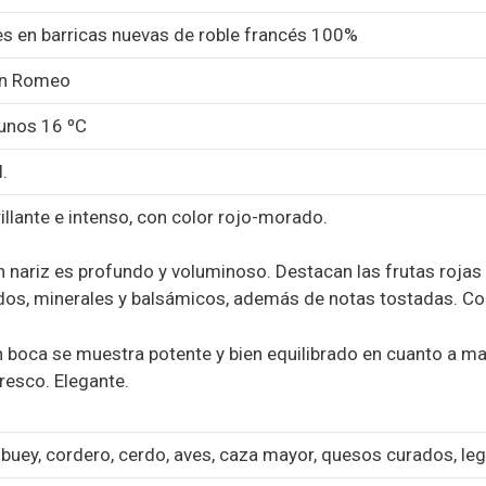
s en barricas nuevas de roble francés 100%
ín Romeo
 unos 16 ºC
.
illante e intenso, con color rojo-morado.
 nariz es profundo y voluminoso. Destacan las frutas roja
os, minerales y balsámicos, además de notas tostadas. Con 
 boca se muestra potente y bien equilibrado en cuanto a mad
fresco. Elegante.
 buey, cordero, cerdo, aves, caza mayor, quesos curados, l