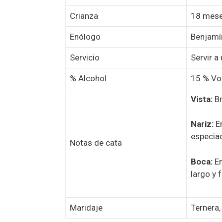
Crianza
18 mese
Enólogo
Benjam
Servicio
Servir a
% Alcohol
15 % Vol
Vista:
Br
Nariz:
En
especiad
Notas de cata
Boca:
En
largo y 
Maridaje
Ternera,