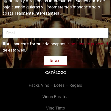
productos y otras cosas interesantes. Puedes darte de
baja cuando quieras y… ¡prometemos mandarte solo
cosas realmente interesantes!
Al usar este formulario aceptas la
política de privcidad
de esta web.
Enviar
CATÁLOGO
Packs Vino – Lotes – Regalo
Vinos Baratos
Vino Tinto