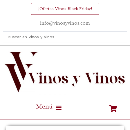
¡Ofertas Vinos Black Friday!
info@vinosyvinos.com
Mejores vinos de España Calidad / Precio