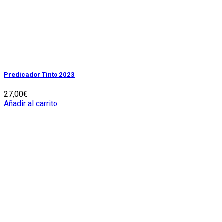
Predicador Tinto 2023
27,00
€
Añadir al carrito