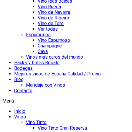
Vino Rías Baixas
Vino Rueda
Vino de Navarra
Vino de Ribeiro
Vino de Toro
Ver todas
Espumosos
Vino Espumoso
Champagne
Cava
Vinos más caros del mundo
Packs y Lotes Regalo
Bodegas
Mejores vinos de España Calidad / Precio
Blog
Maridaje con Vinos
Contacto
Menú
Inicio
Vinos
Vino Tinto
Vino Tinto Gran Reserva