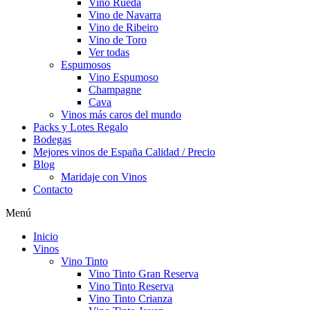
Vino Rueda
Vino de Navarra
Vino de Ribeiro
Vino de Toro
Ver todas
Espumosos
Vino Espumoso
Champagne
Cava
Vinos más caros del mundo
Packs y Lotes Regalo
Bodegas
Mejores vinos de España Calidad / Precio
Blog
Maridaje con Vinos
Contacto
Menú
Inicio
Vinos
Vino Tinto
Vino Tinto Gran Reserva
Vino Tinto Reserva
Vino Tinto Crianza