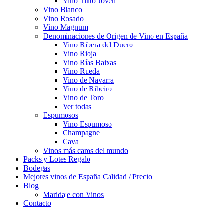
Vino Tinto Joven
Vino Blanco
Vino Rosado
Vino Magnum
Denominaciones de Origen de Vino en España
Vino Ribera del Duero
Vino Rioja
Vino Rías Baixas
Vino Rueda
Vino de Navarra
Vino de Ribeiro
Vino de Toro
Ver todas
Espumosos
Vino Espumoso
Champagne
Cava
Vinos más caros del mundo
Packs y Lotes Regalo
Bodegas
Mejores vinos de España Calidad / Precio
Blog
Maridaje con Vinos
Contacto