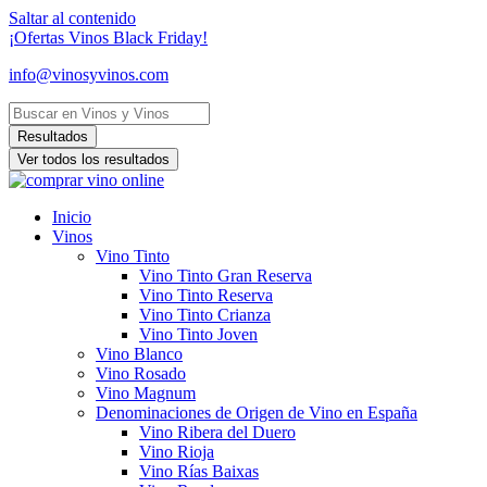
Saltar al contenido
¡Ofertas Vinos Black Friday!
info@vinosyvinos.com
Resultados
Ver todos los resultados
Inicio
Vinos
Vino Tinto
Vino Tinto Gran Reserva
Vino Tinto Reserva
Vino Tinto Crianza
Vino Tinto Joven
Vino Blanco
Vino Rosado
Vino Magnum
Denominaciones de Origen de Vino en España
Vino Ribera del Duero
Vino Rioja
Vino Rías Baixas