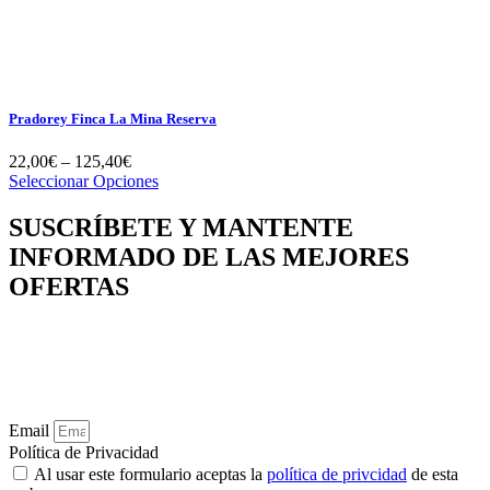
Pradorey Finca La Mina Reserva
22,00
€
–
125,40
€
Seleccionar Opciones
SUSCRÍBETE Y MANTENTE
INFORMADO DE LAS MEJORES
OFERTAS
Déjanos tu e-mail y te informaremos de los mejores descuentos y
ofertas de Vinos y Vinos, los nuevos productos y otras cosas
interesantes. Puedes darte de baja cuando quieras y… ¡prometemos
mandarte solo cosas realmente interesantes!
Email
Política de Privacidad
Al usar este formulario aceptas la
política de privcidad
de esta