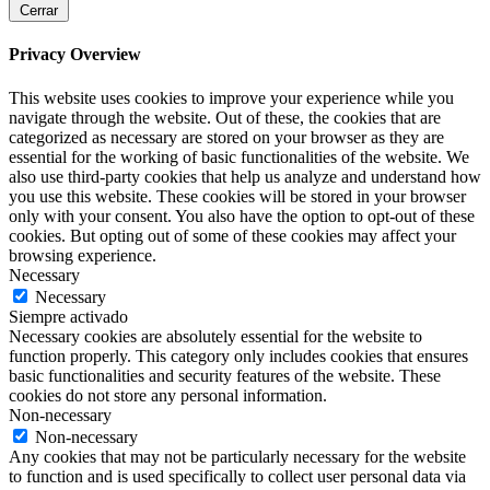
Cerrar
Privacy Overview
This website uses cookies to improve your experience while you
navigate through the website. Out of these, the cookies that are
categorized as necessary are stored on your browser as they are
essential for the working of basic functionalities of the website. We
also use third-party cookies that help us analyze and understand how
you use this website. These cookies will be stored in your browser
only with your consent. You also have the option to opt-out of these
cookies. But opting out of some of these cookies may affect your
browsing experience.
Necessary
Necessary
Siempre activado
Necessary cookies are absolutely essential for the website to
function properly. This category only includes cookies that ensures
basic functionalities and security features of the website. These
cookies do not store any personal information.
Non-necessary
Non-necessary
Any cookies that may not be particularly necessary for the website
to function and is used specifically to collect user personal data via