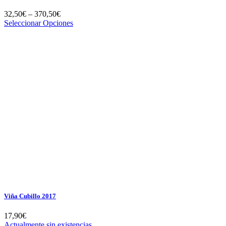
32,50
€
–
370,50
€
Seleccionar Opciones
Viña Cubillo 2017
17,90
€
Actualmente sin existencias