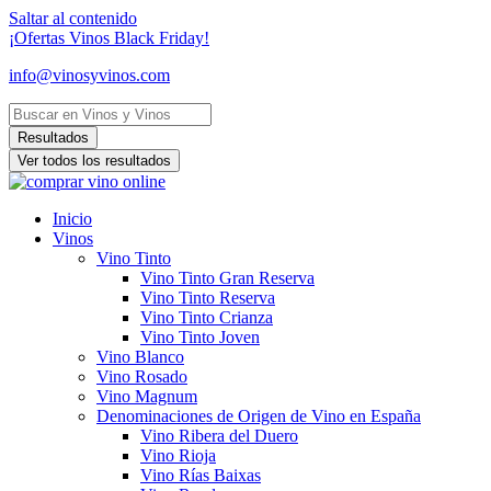
Saltar al contenido
¡Ofertas Vinos Black Friday!
info@vinosyvinos.com
Resultados
Ver todos los resultados
Inicio
Vinos
Vino Tinto
Vino Tinto Gran Reserva
Vino Tinto Reserva
Vino Tinto Crianza
Vino Tinto Joven
Vino Blanco
Vino Rosado
Vino Magnum
Denominaciones de Origen de Vino en España
Vino Ribera del Duero
Vino Rioja
Vino Rías Baixas