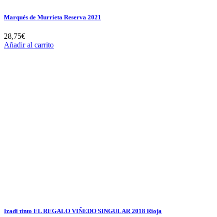
Marqués de Murrieta Reserva 2021
28,75
€
Añadir al carrito
Izadi tinto EL REGALO VIÑEDO SINGULAR 2018 Rioja