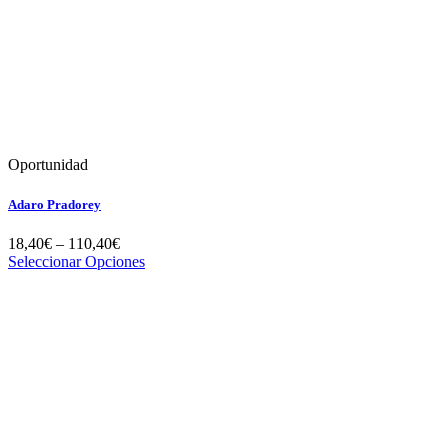
Oportunidad
Adaro Pradorey
18,40
€
–
110,40
€
Seleccionar Opciones