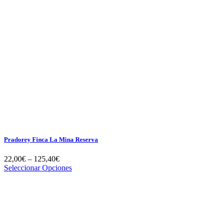
Pradorey Finca La Mina Reserva
22,00
€
–
125,40
€
Seleccionar Opciones