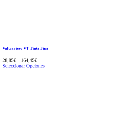
Valtravieso VT Tinta Fina
28,85
€
–
164,45
€
Seleccionar Opciones