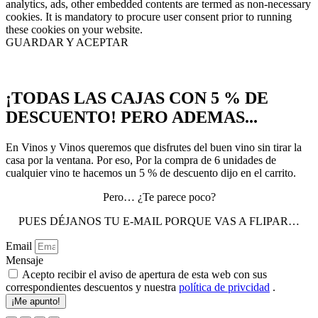
analytics, ads, other embedded contents are termed as non-necessary
cookies. It is mandatory to procure user consent prior to running
these cookies on your website.
GUARDAR Y ACEPTAR
¡TODAS LAS CAJAS CON 5 % DE
DESCUENTO! PERO ADEMAS...
En Vinos y Vinos queremos que disfrutes del buen vino sin tirar la
casa por la ventana. Por eso, Por la compra de 6 unidades de
cualquier vino te hacemos un 5 % de descuento dijo en el carrito.
Pero… ¿Te parece poco?
PUES DÉJANOS TU E-MAIL PORQUE VAS A FLIPAR…
Email
Mensaje
Acepto recibir el aviso de apertura de esta web con sus
correspondientes descuentos y nuestra
política de privcidad
.
¡Me apunto!