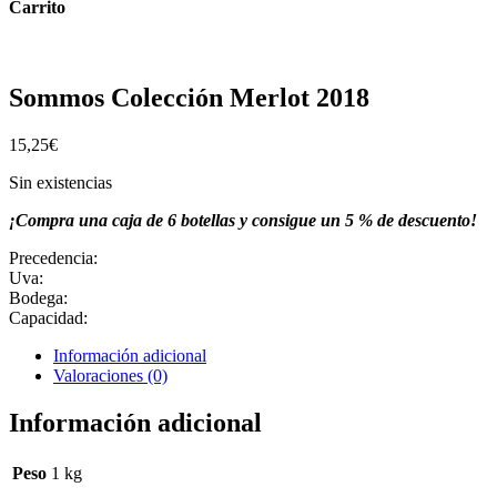
Carrito
Sommos Colección Merlot 2018
15,25
€
Sin existencias
¡Compra una caja de 6 botellas y consigue un 5 % de descuento!
Precedencia:
Uva:
Bodega:
Capacidad:
Información adicional
Valoraciones (0)
Información adicional
Peso
1 kg