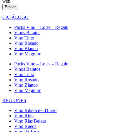
web.
Enviar
CATÁLOGO
Packs Vino – Lotes – Regalo
Vinos Baratos
Vino Tinto
Vino Rosado
Vino Blanco
Vino Magnum
Packs Vino – Lotes – Regalo
Vinos Baratos
Vino Tinto
Vino Rosado
Vino Blanco
Vino Magnum
REGIONES
Vino Ribera del Duero
Vino Rioja
Vino Rías Baixas
Vino Rueda
Vino de Toro