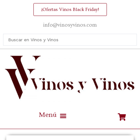
¡Ofertas Vinos Black Friday!
info@vinosyvinos.com
Mejores vinos de España Calidad / Precio