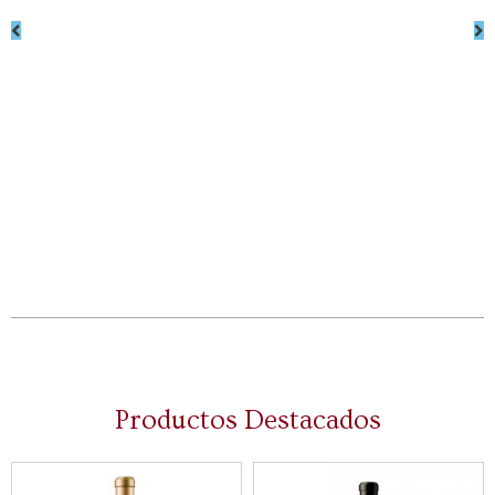
Flor de Pingus
Sierra Cantabria
2023
CVC 2ª Edición
2008
165,01
€
695,00
€
Actualmente sin
existencias
Actualmente sin
existencias
Productos Destacados