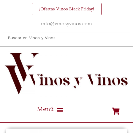
¡Ofertas Vinos Black Friday!
info@vinosyvinos.com
Mejores vinos de España Calidad / Precio