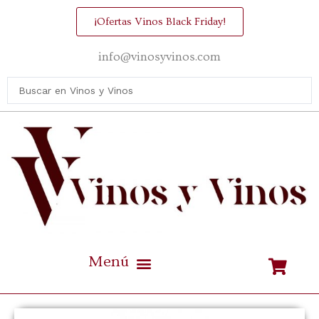
¡Ofertas Vinos Black Friday!
info@vinosyvinos.com
Mejores vinos de España Calidad / Precio