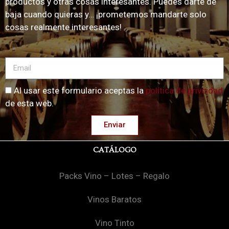
productos y otras cosas interesantes. Puedes darte de
baja cuando quieras y… ¡prometemos mandarte solo
cosas realmente interesantes!
Al usar este formulario aceptas la
política de privcidad
de esta web.
Enviar
CATÁLOGO
Packs Vino – Lotes – Regalo
Vinos Baratos
Vino Tinto