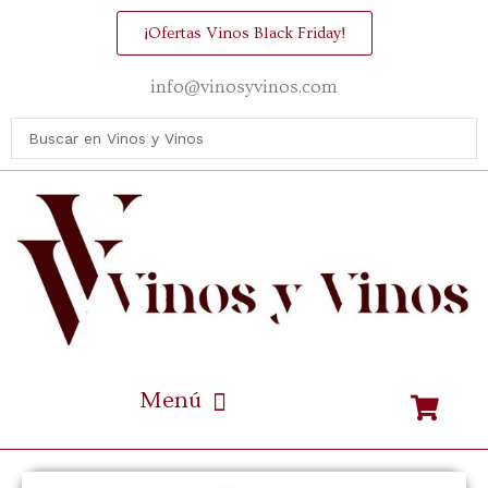
¡Ofertas Vinos Black Friday!
info@vinosyvinos.com
Mejores vinos de España Calidad / Precio