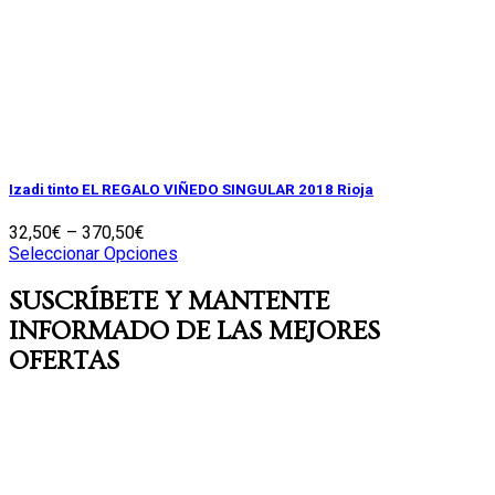
Izadi tinto EL REGALO VIÑEDO SINGULAR 2018 Rioja
32,50
€
–
370,50
€
Seleccionar Opciones
SUSCRÍBETE Y MANTENTE
INFORMADO DE LAS MEJORES
OFERTAS
Déjanos tu e-mail y te informaremos de los mejores
descuentos y ofertas de Vinos y Vinos, los nuevos productos
y otras cosas interesantes. Puedes darte de baja cuando
quieras y… ¡prometemos mandarte solo cosas realmente
interesantes!