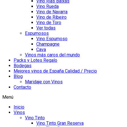
Vino Rías Baixas
Vino Rueda
Vino de Navarra
Vino de Ribeiro
Vino de Toro
Ver todas
Espumosos
Vino Espumoso
Champagne
Cava
Vinos más caros del mundo
Packs y Lotes Regalo
Bodegas
Mejores vinos de España Calidad / Precio
Blog
Maridaje con Vinos
Contacto
Menú
Inicio
Vinos
Vino Tinto
Vino Tinto Gran Reserva