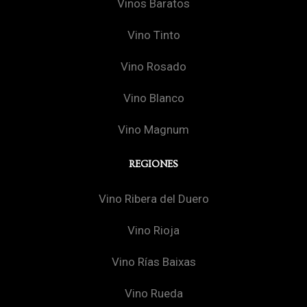
Vinos Baratos
Vino Tinto
Vino Rosado
Vino Blanco
Vino Magnum
REGIONES
Vino Ribera del Duero
Vino Rioja
Vino Rías Baixas
Vino Rueda