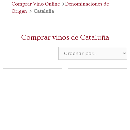
Comprar Vino Online
>
Denominaciones de
Origen
> Cataluña
Comprar vinos de Cataluña