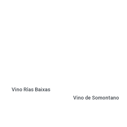
Vino Rías Baixas
Vino de Somontano