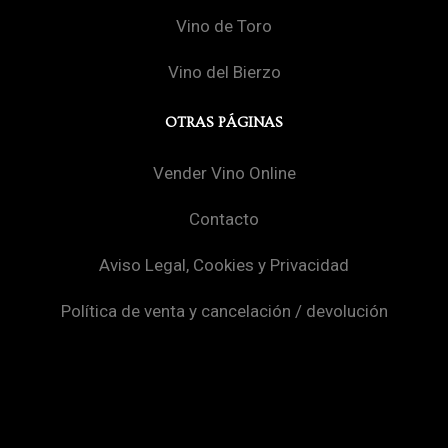
Vino de Toro
Vino del Bierzo
OTRAS PÁGINAS
Vender Vino Online
Contacto
Aviso Legal, Cookies y Privacidad
Política de venta y cancelación / devolución