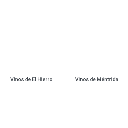
Vinos de El Hierro
Vinos de Méntrida