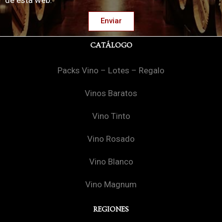
Enviar
CATÁLOGO
Packs Vino – Lotes – Regalo
Vinos Baratos
Vino Tinto
Vino Rosado
Vino Blanco
Vino Magnum
REGIONES