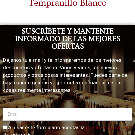
Tempranillo Blanco
SUSCRÍBETE Y MANTENTE
INFORMADO DE LAS MEJORES
OFERTAS
Déjanos tu e-mail y te informaremos de los mejores
descuentos y ofertas de Vinos y Vinos, los nuevos
productos y otras cosas interesantes. Puedes darte de
baja cuando quieras y… ¡prometemos mandarte solo
cosas realmente interesantes!
Al usar este formulario aceptas la
política de privcidad
de esta web.