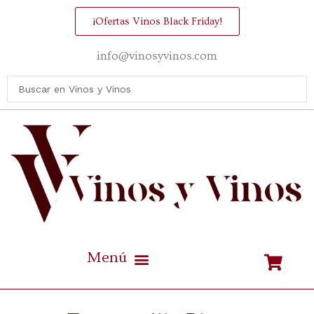
¡Ofertas Vinos Black Friday!
info@vinosyvinos.com
Mejores vinos de España Calidad / Precio